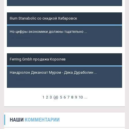
Ilium Stanabolic со скидкой Хабаровск
Но цифры экономики должны тщательно ...
Подробнее
Ferring Gmbh продажа Королев
Нандролон Деканоат Муром - Дека Дураболин ...
Подробнее
1
2
3
(
4
)
5
6
7
8
9
10
...
НАШИ
КОММЕНТАРИИ