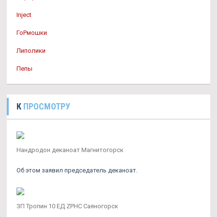
Inject
ГоРмошки
Липолики
Пепы
К
ПРОСМОТРУ
Нандродон деканоат Магнитогорск
Об этом заявил председатель деканоат.
ЗП Тропин 10 ЕД ZPHC Саяногорск