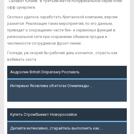
"Салават Юлаев" в третьем матче полуфинальной серии плей-
офф суперлиги.
Сколько удалось заработать британской компании, версии
разнятся. Реализация таких мероприятий, по его данным,
приведет к сокращению части бэк- и сервисных функций в
региональной сети при сохранении объемов продаж и
численности сотрудников фронт-линии.
Госпади, уж скорей бы рабочий день кончился , страсть как
взбивать охота.
Андролик British Dispensary Рославль
Интервью Яковлева об итогах Олимпиады ...
Подробнее
Купить Стромбажект Новороссийск
Делайте интенсивно, старайтесь выполнить как ...