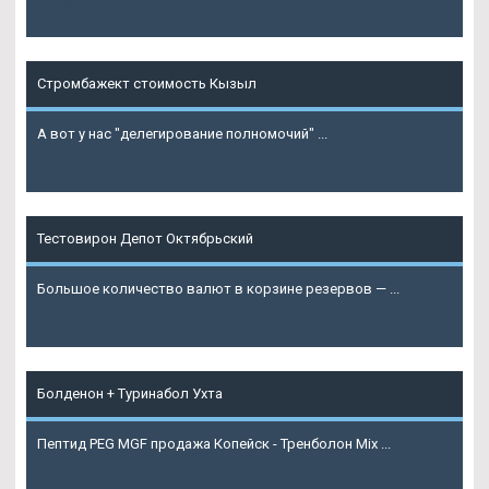
Подробнее
Стромбажект стоимость Кызыл
А вот у нас "делегирование полномочий" ...
Подробнее
Тестовирон Депот Октябрьский
Большое количество валют в корзине резервов — ...
Подробнее
Болденон + Туринабол Ухта
Пептид PEG MGF продажа Копейск - Тренболон Mix ...
Подробнее