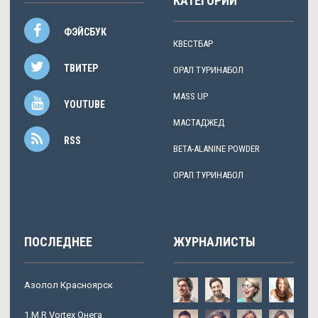
КАТЕГОРИИ
ФЭЙСБУК
КВЕСТБАР
ТВИТЕР
ОРАЛ ТУРИНАБОЛ
MASS UP
YOUTUBE
МАСТАДЖЕД
RSS
BETA-ALANINE POWDER
ОРАЛ ТУРИНАБОЛ
ПОСЛЕДНЕЕ
ЖУРНАЛИСТЫ
Азолол Красноярск
1.M.R Vortex Онега