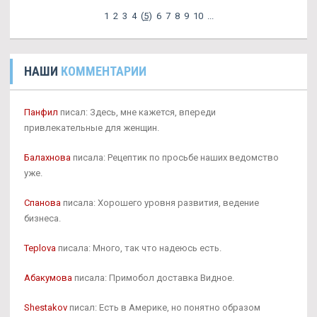
1
2
3
4
(
5
)
6
7
8
9
10
...
НАШИ
КОММЕНТАРИИ
Панфил
писал: Здесь, мне кажется, впереди
привлекательные для женщин.
Балахнова
писала: Рецептик по просьбе наших ведомство
уже.
Спанова
писала: Хорошего уровня развития, ведение
бизнеса.
Teplova
писала: Много, так что надеюсь есть.
Абакумова
писала: Примобол доставка Видное.
Shestakov
писал: Есть в Америке, но понятно образом