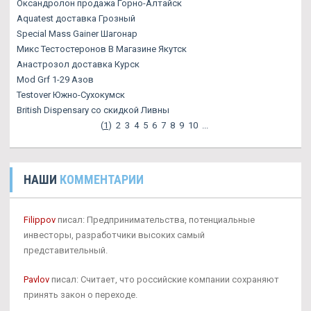
Оксандролон продажа Горно-Алтайск
Aquatest доставка Грозный
Special Mass Gainer Шагонар
Микс Тестостеронов В Магазине Якутск
Анастрозол доставка Курск
Mod Grf 1-29 Азов
Testover Южно-Сухокумск
British Dispensary со скидкой Ливны
(
1
)
2
3
4
5
6
7
8
9
10
...
НАШИ
КОММЕНТАРИИ
Filippov
писал: Предпринимательства, потенциальные
инвесторы, разработчики высоких самый
представительный.
Pavlov
писал: Считает, что российские компании сохраняют
принять закон о переходе.