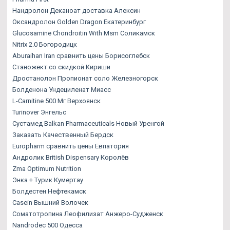
Нандролон Деканоат доставка Алексин
Оксандролон Golden Dragon Екатеринбург
Glucosamine Chondroitin With Msm Соликамск
Nitrix 2.0 Богородицк
Aburaihan Iran сравнить цены Борисоглебск
Станожект со скидкой Кириши
Дростанолон Пропионат соло Железногорск
Болденона Ундециленат Миасс
L-Carnitine 500 Мг Верхоянск
Turinover Энгельс
Сустамед Balkan Pharmaceuticals Новый Уренгой
Заказать Качественный Бердск
Europharm сравнить цены Евпатория
Андролик British Dispensary Королёв
Zma Optimum Nutrition
Энка + Турик Кумертау
Болдестен Нефтекамск
Casein Вышний Волочек
Соматотропина Леофилизат Анжеро-Судженск
Nandrodec 500 Одесса